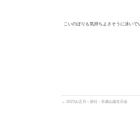
こいのぼりも気持ちよさそうに泳いで
←
2023お正月～節分・百歳お誕生日会