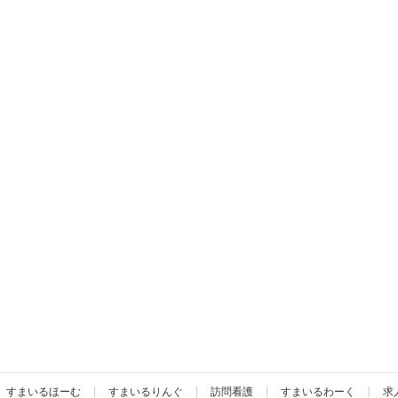
すまいるほーむ
すまいるりんぐ
訪問看護
すまいるわーく
求