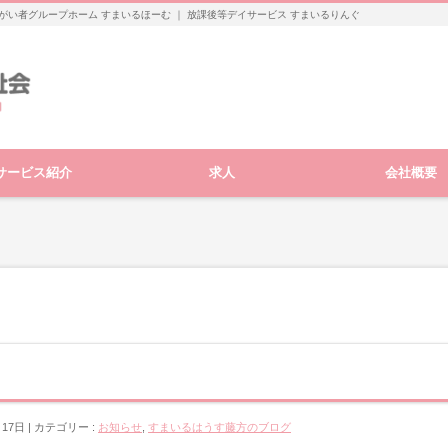
がい者グループホーム すまいるほーむ ｜ 放課後等デイサービス すまいるりんぐ
サービス紹介
求人
会社概要
月17日
カテゴリー :
お知らせ
,
すまいるはうす藤方のブログ