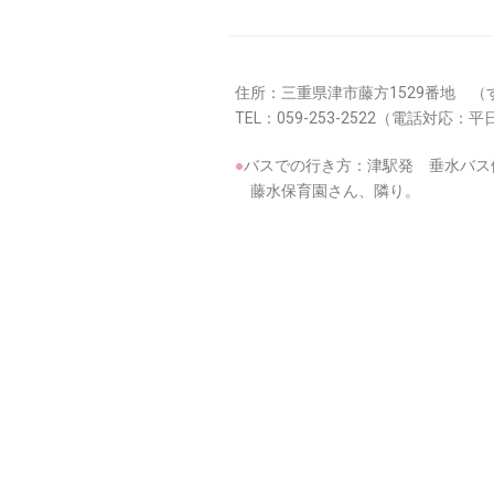
住所：三重県津市藤方1529番地 
TEL：059-253-2522（電話対応：平日
●
バスでの行き方：津駅発 垂水バス
藤水保育園さん、隣り。