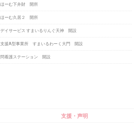
るほーむ下弁財 開所
るほーむ久居２ 開所
デイサービス すまいるりんぐ天神 開設
続支援A型事業所 すまいるわーく大門 開設
訪問看護ステーション 開設
支援・声明