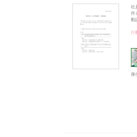
社
作
動
行
厚